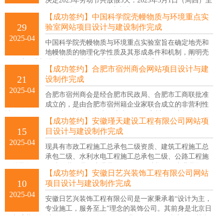
决定2025年劳动节共放假5天：2025年5月1日（周四）至
5日（周一），5月6日起（周二）正式上班。
【成功签约】中国科学院壳幔物质与环境重点实
29
验室网站项目设计与建设制作完成
2025-04
中国科学院壳幔物质与环境重点实验室旨在确定地壳和
地幔物质的物理化学性质及其形成条件和机制，阐明壳
幔物质形成与地球表层和内部环境之间的时空关系，认识大陆和大洋
【成功签约】合肥市宿州商会网站项目设计与建
俯冲带过去和现在发生的化学地球动力学过程。
21
设制作完成
2025-04
合肥市宿州商会是经合肥市民政局、合肥市工商联批准
成立的，是由合肥市宿州籍企业家联合成立的非营利性
社会团体组织。致力于为在合肥市经商和工作的宿州籍人士打造信息
【成功签约】安徽瑾天建设工程有限公司网站项
共通、资源共享、感情共融的交流平台，把家国情怀，诚信品质和实
15
目设计与建设制作完成
干精神作为根本价值追求。
2025-04
现具有市政工程施工总承包二级资质、建筑工程施工总
承包二级、水利水电工程施工总承包二级、公路工程施
工总承包二级、建筑装修装饰专业承包一级、钢结构工程专业承包二
【成功签约】安徽日艺兴装饰工程有限公司网站
级、环保工程专业承包二级。并具有园林绿化工程、环境治理、生态
10
项目设计与建设制作完成
修复、公路养护工程、公路交通工程等施工能力的新型综合性施工企
2025-04
业。
安徽日艺兴装饰工程有限公司是一家秉承着“设计为主，
专业施工，服务至上”理念的装饰公司。其前身是北京日