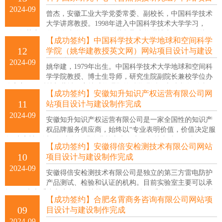
值班加班（相关值班人员按节假日标准发放3倍基本工资、按休息日标
设计与建设制作完成
2024-09
准发放2倍基本工资）；
曾杰，安徽工业大学党委常委、副校长，中国科学技术
大学讲席教授。1998年进入中国科学技术大学学习，
2002年获应用化学学士学位，2008年获凝聚态物理博士学位，师从侯
【成功签约】中国科学技术大学地球和空间科学
建国院士。2008年赴美，在美国圣路易斯华盛顿大学夏幼南教授研究
12
学院（姚华建教授英文网）网站项目设计与建设
团队工作。2012年，回到中国科学技术大学合肥微尺度物质科学国家
制作完成
2024-09
研究中心任教授。2022年9月，受聘中国科学技术大学讲席教授，同年
姚华建，1979年出生。中国科学技术大学地球和空间科
11月起任安徽工业大学党委常委、副校长。入选国家杰出青年科学基
学学院教授、博士生导师，研究生院副院长兼校学位办
金、国家“万人计划”科技创新领军人才、英国皇家化学会会士
公室主任，科技部蒙城国家地球物理野外科学观测研究站常务副站
（FRSC）...
【成功签约】安徽知升知识产权运营有限公司网
长，中国地震学会副理事长，安徽省地球物理学会常务理事。国家杰
11
站项目设计与建设制作完成
出青年基金（2021）和优秀青年基金获得者（2012）， 2020年获得第
2024-09
十六届中国青年科技奖。2016年获得中国地震局防震减灾科技成果一
安徽知升知识产权运营有限公司是一家全国性的知识产
等奖，2017年获得中国地球物理学会科技进步一等奖。
权品牌服务供应商，始终以“专业表明价值，价值决定服
务”为宗旨，以知识产权提升企业核心竞争力，坚持走质量、水平、价
【成功签约】安徽得倍安检测技术有限公司网站
值发展之路。
10
项目设计与建设制作完成
2024-09
安徽得倍安检测技术有限公司是独立的第三方雷电防护
产品测试、检验和认证的机构。目前实验室主要可以承
担低压电力系统交流电涌保护器（SPD ）、光伏系统直流电涌保护器
【成功签约】合肥名霄商务咨询有限公司网站项
（SPD），电信和信号网络电涌保护器（ SPD ），雷电防护系统部件
09
目设计与建设制作完成
（LPSC），MOV，GDT等防雷装置和元器件的检测、认证和技术服
2024-09