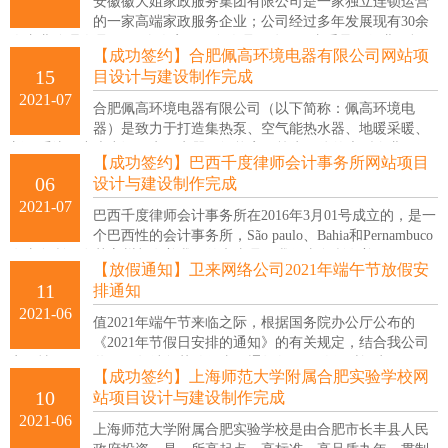
安徽徽大姐家政服务集团有限公司是一家独立连锁运营
的一家高端家政服务企业；公司经过多年发展现有30余
人专业管理人员，600余人家政服务人员；公司一直秉承：行业不规
【成功签约】合肥佩高环境电器有限公司网站项
范，先规范自己，公司把客户满意度放在第一位，励志做行业好的售
15
目设计与建设制作完成
后服务！
2021-07
合肥佩高环境电器有限公司（以下简称：佩高环境电
器）是致力于打造集热泵、空气能热水器、地暖采暖、
新风系统、中央空调、电子电器、智能家居等为一体的大型企业。
【成功签约】巴西千度律师会计事务所网站项目
06
设计与建设制作完成
2021-07
巴西千度律师会计事务所在2016年3月01号成立的，是一
个巴西性的会计事务所，São paulo、Bahia和Pernambuco
有事务所，在其它州都有着我们的办事员，我们事务所有着巴西CFC
【放假通知】卫来网络公司2021年端午节放假安
的资格证。
11
排通知
2021-06
值2021年端午节来临之际，根据国务院办公厅公布的
《2021年节假日安排的通知》的有关规定，结合我公司
实际情况，现将2021年端午节放假事项通知如下：放假时间为：2021
【成功签约】上海师范大学附属合肥实验学校网
年6月12日-2021年6月14日共3天；2021年6月15日（周二）正常上班，
10
站项目设计与建设制作完成
特此通知！
2021-06
上海师范大学附属合肥实验学校是由合肥市长丰县人民