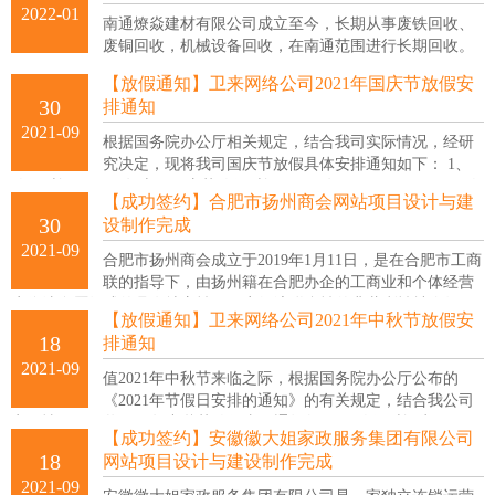
2022-01
南通燎焱建材有限公司成立至今，长期从事废铁回收、
废铜回收，机械设备回收，在南通范围进行长期回收。
【放假通知】卫来网络公司2021年国庆节放假安
30
排通知
2021-09
根据国务院办公厅相关规定，结合我司实际情况，经研
究决定，现将我司国庆节放假具体安排通知如下： 1、
放假时间： 2021年十一国庆节放假时间：2021年10月1日至10月7日放
【成功签约】合肥市扬州商会网站项目设计与建
假，共放假7天。
30
设制作完成
2021-09
合肥市扬州商会成立于2019年1月11日，是在合肥市工商
联的指导下，由扬州籍在合肥办企的工商业和个体经营
户依法自愿组成的具有地方性、工商经济联合性的非营利性社会组
【放假通知】卫来网络公司2021年中秋节放假安
织。
18
排通知
2021-09
值2021年中秋节来临之际，根据国务院办公厅公布的
《2021年节假日安排的通知》的有关规定，结合我公司
实际情况，现将2021年中秋节放假事项通知如下： 放假时间为：2021
【成功签约】安徽徽大姐家政服务集团有限公司
年9月19日-2021年9月21日共3天；2021年9月26日（周日）正常上班，
18
网站项目设计与建设制作完成
特此通知！
2021-09