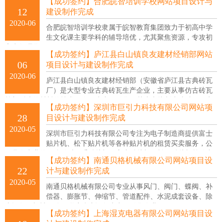
【成功签约】合肥皖智培训学校网站项目设计与
政厅特别批准的专业从事航天农作物品种研究、选育、技术推广、示
12
建设制作完成
范、应用及产业化的机构。
2020-06
合肥皖智培训学校隶属于皖智教育集团致力于初高中学
生文化课主要学科的辅导培优，尤其聚焦资源，专攻初
高中数理化。
【成功签约】庐江县白山镇良友建材经销部网站
06
项目设计与建设制作完成
2020-06
庐江县白山镇良友建材经销部（安徽省庐江县古典砖瓦
厂）是大型专业古典砖瓦生产企业，主要从事仿古砖瓦
等新型建筑材料的技术研发、生产、销售，其生产烧制古建砖瓦、京
【成功签约】深圳市巨引力科技有限公司网站项
砖、青条砖等，已有多年生产历史，技术力量雄厚，设备齐全，工艺
28
目设计与建设制作完成
先进，产品规格型号齐全，价格合理，信守合同，良好信誉，按期交
2020-05
货，代办安装托运，竭诚为新老客户服务也可以按实际使用设计加工
深圳市巨引力科技有限公司专注为电子制造商提供富士
随时服务。
贴片机、松下贴片机等各种贴片机的租赁买卖服务，公
司具有专业的团队针对二手贴片机、富士贴片机、松下贴片机等致力
【成功签约】南通贝格机械有限公司网站项目设
于为客户提供全面的贴片机解决方案。
22
计与建设制作完成
2020-05
南通贝格机械有限公司专业从事风门、阀门、蝶阀、补
偿器、膨胀节、伸缩节、管道配件、水泥成套设备、除
尘设备、机械配件、脱硫防腐设备生产及销售企业。
【成功签约】上海湿克电器有限公司网站项目设