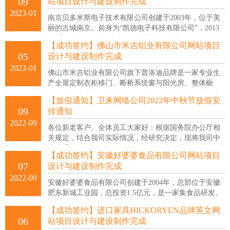
09
站项目设计与建设制作完成
2023-01
南京贝多米斯电子技术有限公司创建于2003年，位于美
丽的古城南京。前身为“凯德电子科技有限公司”，2013
年公司经改制，重组后，更名为“南京贝多米斯电子技术有限公司”，
【成功签约】佛山市米吉铝业有限公司网站项目
主要是以称重集成系统、监控集成系统、工业设备、仪器仪表、传感
05
设计与建设制作完成
器、工控机、物联网、工业测控系统的设计，研发，销售为一体的综
2023-01
合性科技开发公司。
佛山市米吉铝业有限公司旗下普洛迪品牌是一家专业生
产全屋定制衣柜移门、断桥系统窗与阳光房、整体橱
柜、整体家具、酒柜、折叠门、衣柜门、平开门、中空门先后被评为
【放假通知】卫来网络公司2022年中秋节放假安
绿色环保产品、门窗质量、服务、信誉 AAA企业，特约经销商。
09
排通知
2022-09
各位新老客户、全体员工大家好：根据国务院办公厅相
关规定，结合我司实际情况，经研究决定，现将我司中
秋节放假具体安排通知如下 1、放假时间： 2022年中秋节放假时间：
【成功签约】安徽好婆婆食品有限公司网站项目
2022年9月10日至9月12日共放假3天。 2、中秋节假期后：各位同事请
07
设计与建设制作完成
于9月13号按时到岗，请各位同事安排好自己的相关事宜行程。
2022-09
安徽好婆婆食品有限公司创建于2004年，总部位于安徽·
肥东新城工业园，总投资1.5亿元，是一家集食品研发、
精深加工、销售等多业态为一体的安徽省产业化企业。
【成功签约】进口家具HICKORYEN品牌英文网
06
站项目设计与建设制作完成