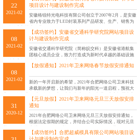
品、门窗质量、服务、信誉 AAA企业，特约经销商。
22
项目设计与建设制作完成
2021-02
安徽格锐特光电科技有限公司创立于2007年2月，是安徽
省内专业致力于LED封装系列产品研发、生产、销售为
一体的高新技术企业。
【成功签约】安徽省交通科学研究院网站项目设
08
计与建设制作完成
2021-02
安徽省交通科学研究院（简称皖交科）是安徽省港航集
团核心成员企业，致力打造成为新时代卓越的基础设施
领域方案提供者和综合服务商，为交通运输发展、新型基础设施、新
【放假通知】2021年卫来网络春节放假安排通知
型城镇化以及交通、水利等重大工程投资建设与运营管理提供科学研
08
究、规划咨询、招标采购、勘察设计、施工监理、试验检测、智能信
2021-02
息、环境保护、项目管理、运营养护等全过程咨询全产业链服务。
新的一年开启新的希望，2021年合肥网络公司卫来科技
承载新的梦想，让我们与新年的阳光一道启程，预祝大
家2021年阖家欢乐，身体健康，心想事成、财源广进！衷心祝愿大家
【元旦放假】2021年卫来网络元旦三天放假安排
度过一个欢乐、祥和的春节!
31
通知
2020-12
2021年合肥网络公司卫来网络元旦三天放假安排通知，
根据法定假期的规定，并结合公司实际情况，现对元旦
节放假做如下安排：一、放假时间1月1日至1月3日放假，共3天。
【成功签约】合肥超威模具有限公司网站项目设
31
计与建设制作完成