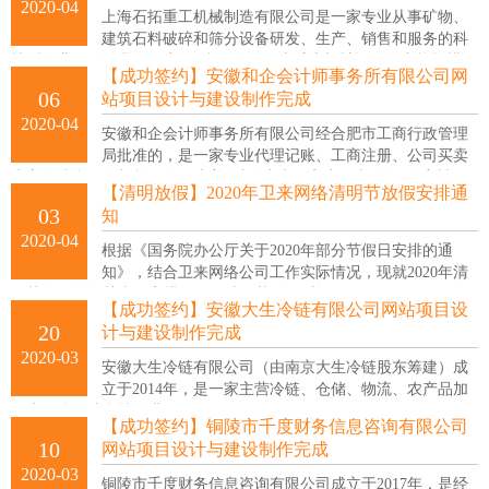
2020-04
上海石拓重工机械制造有限公司是一家专业从事矿物、
建筑石料破碎和筛分设备研发、生产、销售和服务的科
技型企业，公司具有年产200台（套）各类矿山机械设备的产能规模，
【成功签约】安徽和企会计师事务所有限公司网
具备完整的金属、非金属矿石处理生产线全套设备的生产能力。
06
站项目设计与建设制作完成
2020-04
安徽和企会计师事务所有限公司经合肥市工商行政管理
局批准的，是一家专业代理记账、工商注册、公司买卖
为主的综合服务机构，公司本着“以人为本，客户至上”的服务宗旨，
【清明放假】2020年卫来网络清明节放假安排通
为您合理规划财务、税收、投资，帮您轻松解决从中遇到的各种问
03
知
题。
2020-04
根据《国务院办公厅关于2020年部分节假日安排的通
知》，结合卫来网络公司工作实际情况，现就2020年清
明节放假的有关事项安排如下：清明节放假时间：4月4日- 4月6日放
【成功签约】安徽大生冷链有限公司网站项目设
假3天。
20
计与建设制作完成
2020-03
安徽大生冷链有限公司（由南京大生冷链股东筹建）成
立于2014年，是一家主营冷链、仓储、物流、农产品加
工为一体的综合性企业。
【成功签约】铜陵市千度财务信息咨询有限公司
10
网站项目设计与建设制作完成
2020-03
铜陵市千度财务信息咨询有限公司成立于2017年，是经