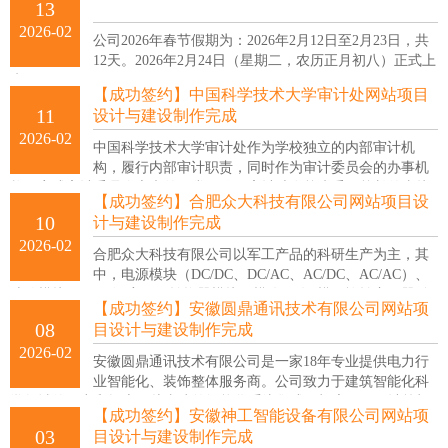
13
建站知识
2026-02
公司2026年春节假期为：2026年2月12日至2月23日，共
联系我们
12天。2026年2月24日（星期二，农历正月初八）正式上
班。
【成功签约】中国科学技术大学审计处网站项目
11
设计与建设制作完成
2026-02
中国科学技术大学审计处作为学校独立的内部审计机
构，履行内部审计职责，同时作为审计委员会的办事机
构，完成审计委员会交办的日常工作。审计处在校党委、校长的直接
【成功签约】合肥众大科技有限公司网站项目设
领导下，开展学校内部审计工作。
10
计与建设制作完成
2026-02
合肥众大科技有限公司以军工产品的科研生产为主，其
中，电源模块（DC/DC、DC/AC、AC/DC、AC/AC）、
功放模块（PWM调宽）、转换器模块（模/数、数/模，旋转变压器/自
【成功签约】安徽圆鼎通讯技术有限公司网站项
整角机信号）已形成系列，为电子信息系统提供小型化方案，广泛应
08
目设计与建设制作完成
用于航空、船舶、兵器、电子、通讯、雷达等高可靠电子设备及工业
2026-02
领域。
安徽圆鼎通讯技术有限公司是一家18年专业提供电力行
业智能化、装饰整体服务商。公司致力于建筑智能化科
学领域的研究和探索，从事建筑智能化系统集成、机房工程、计算机
【成功签约】安徽神工智能设备有限公司网站项
系统集成、安防工程等相关系统的设计、施工和开发，倾力打造绿色
03
目设计与建设制作完成
节能、高效低耗、安全稳定、高可用的新一代“绿色数据中心”和“高能