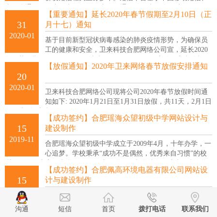
中国联通短信、中国电信短信、中国网通短信四为一体的,实现四网一
【重要通知】延长2020年春节假期至2月10日（正
的短信平台!以稳定的功能和完善的服务平台为众多客户认可,并且具
31
月十七）通知
有高达率。
2020-01
基于目前新型冠状病毒感染的肺炎疫情形势，为确保员
工的健康和安全，卫来科技合肥网络公司宣，延长2020
年春节假期至2月10日（正月十七），2月10日-12日启动在家办公机
【放假通知】2020年卫来网络春节放假安排通知
制，暂定2月13日（正月二十）返岗上班。
20
2020-01
卫来科技合肥网络公司现将公司2020年春节放假时间通
知如下: 2020年1月21日至1月31日放假，共11天，2月1日
(正月初八)上班！
【成功签约】合肥瑶海众望初级中学网站设计与
15
建设制作
2019-11
合肥瑶海众望初级中学成立于2009年4月，十年办学，一
心追梦。学校秉承“成功不是偶然，优秀来自习惯”的校
训，积累了丰富的办学经验，形成了鲜明的办学特色，成为一所师资
【成功签约】合肥佩高环境电器有限公司网站设
力量雄厚、家长普遍看好、社会充分认可的省城民办初中。
15
计与建设制作
2019-11
合肥佩高环境电器有限公司（以下简称：佩高环境电
器）是致力于打造集热泵、空气能热水器、地暖采暖、
沟通
短信
首页
拨打电话
联系我们
新风系统、中央空调、电子电器、智能家居等为一体的大型企业。