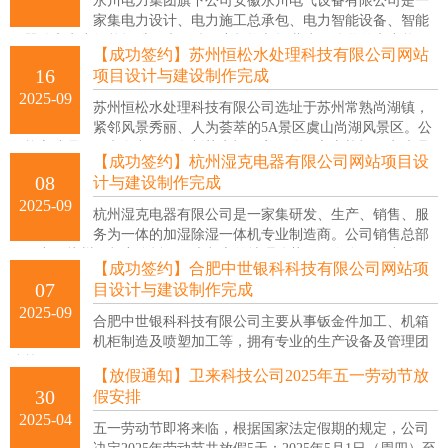
永川电力集团旗下公司安徽永川电气设备有限公司是一
家集电力设计、电力施工总承包、电力智能设备、智能
元器件和电力智能运维、光、储、充投资与运营为一体化的电力能源
【成功签约】苏州恒松水处理科技有限公司网站
产业链一体化的综合性集团企业。
16
项目设计与建设制作完成
2025-09
苏州恒松水处理科技有限公司选址于苏州常熟尚湖镇，
紧邻风景秀丽、人为荟萃的5A景区虞山尚湖风景区。公
司核心成员80%来自中国知名制药水机厂家，公司立志扎根于水处理
【成功签约】杭州湿克电器有限公司网站项目设
行业，成为中国GMP水系统品牌综合服务商、中国标准化品牌工业纯
08
计与建设制作完成
水设备制造商。
2025-09
杭州湿克电器有限公司是一家集研发、生产、销售、服
务为一体的加湿除湿一体机专业制造商。公司销售总部
位于中国杭州，紧密依托国际大都市的地理优势，面向全国，充分发
【成功签约】合肥中世银科科技有限公司网站项
挥卓越的研发技术和生产技术，为各企事业单位、机关团体提供空气
07
目设计与建设制作完成
温度、湿度处理解决方案。
2025-09
合肥中世银科科技有限公司主要从事钣金件加工、机箱
机柜制造及喷塑加工等，拥有专业的生产设备及管理团
队等。
【放假通知】卫来科技公司2025年五一劳动节放
30
假安排
2025-04
五一劳动节即将来临，根据国家法定假期的规定，公司