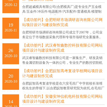
2020-12
合肥超威模具有限公司(合肥模具厂)是专业生产五金模
具/五金件/冲压件/电器配件/汽车配件/普通模具/模塑制
品/五金制品/家居用品/冷作钣金/普通机械设备加工为一体的综合性研
【成功签约】合肥明研市场调研咨询有限公司网
发生产、销售厂家。
19
站项目设计与建设制作完成
2020-11
合肥明研市场调研咨询有限公司成立于2007年，公司业
务定位于市场数据采集代理和专项市场研究全案服务。
【成功签约】武汉睿智鑫数控科技有限公司网站
26
项目设计与建设制作完成
2020-10
武汉睿智鑫数控科技有限公司是一家集生产、研发及销
售金属切割设备为一体的公司，专业生产的数控切割机
类有：数控火焰切割机、数控等离子切割机、数控激光切割机等
【成功签约】合肥皖智高考复读学校网站项目设
20
计与建设制作完成
2020-10
合肥皖智高考复读学校是在六安毛坦厂中学前校长张维
权先生的带领下,以合肥皖智教育研究院为依托,在毛坦厂
模式基础上创办的一所专门化的高考复读学校。
【成功签约】安徽安坤信机电科技有限公司网站
14
项目设计与建设制作完成
2020-10