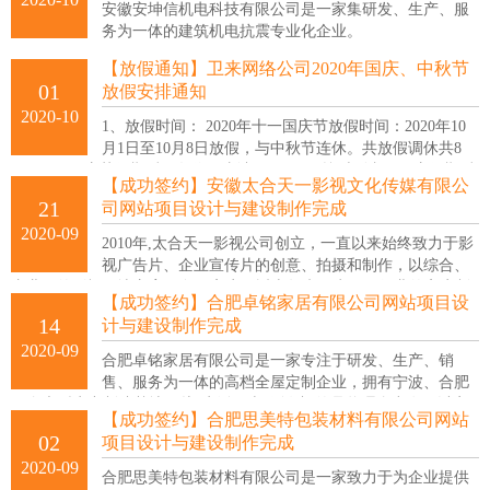
安徽安坤信机电科技有限公司是一家集研发、生产、服
务为一体的建筑机电抗震专业化企业。
【放假通知】卫来网络公司2020年国庆、中秋节
01
放假安排通知
2020-10
1、放假时间： 2020年十一国庆节放假时间：2020年10
月1日至10月8日放假，与中秋节连休。共放假调休共8
天。 2、国庆节假期后：各位同事请于10月9号按时到岗，国庆假期后
【成功签约】安徽太合天一影视文化传媒有限公
续连续上班7天，请各位同事安排好自己的相关事宜行程。
21
司网站项目设计与建设制作完成
2020-09
2010年,太合天一影视公司创立，一直以来始终致力于影
视广告片、企业宣传片的创意、拍摄和制作，以综合、
专业、的影视解决方案服务于客户，近十年来，为不同行业的客户制
【成功签约】合肥卓铭家居有限公司网站项目设
作千余条商业影视作品，赢得了众多企业的信赖与支持，现已发展成
14
计与建设制作完成
为创作实力、规模化、系统化的新媒体影视内容制作机构。
2020-09
合肥卓铭家居有限公司是一家专注于研发、生产、销
售、服务为一体的高档全屋定制企业，拥有宁波、合肥
两个大型生产制造基地。从“生活，卓铭创造”的品牌理念出发，以定
【成功签约】合肥思美特包装材料有限公司网站
制产品和贴心服务为优势，为用户提供完善的整体家居解决方案。
02
项目设计与建设制作完成
2020-09
合肥思美特包装材料有限公司是一家致力于为企业提供