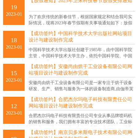
【放假通知】2023年卫来科技春节放假安排通知
industrial field.
19
2023-01
为了欢庆传统的新春佳节，根据国家规定和结合我司实
际情况，现将2023年春节假期有关事项通知如下：放假
时间：2023年1月19日 - 1月28日（合计10天）；上班时间：2023年1月
【成功签约】中国科学技术大学出版社网站项目
29日（正月初八）正式上班；
18
设计与建设制作完成
2023-01
中国科学技术大学出版社创建于1985年，由中国科学院
主管，中国科学技术大学主办，依托中国科学院、中国
科学技术大学的品牌优势、人才优势和资源优势，经过30多年的发
【成功签约】安徽尚由烘干工业设备有限公司网
展，在基础科学、高技术与交叉科学前沿研究学术著作，高校理工科
15
站项目设计与建设制作完成
精品教材和教学参考书，外语学习和考试畅销读物等方面形成了特色
2023-01
和优势，产生了良好的社会影响和市场效应。
安徽尚由烘干工业设备有限公司是一家专注于烘干设备
研发、生产、销售与服务为一体的设备制造商,由伽帝芙
集团控股。
【成功签约】合肥杰尔玛电子科技有限责任公司
12
网站项目设计与建设制作完成
2023-01
合肥杰尔玛电子科技有限责任公司专业从事品牌喷码机
的销售和服务，我们拥有丰富的专业技术团队，工业标
识产品和工业标识应用解决经验，为用户提供完善的产品标识解决方
【成功签约】南京贝多米斯电子技术有限公司网
案和优质、高效的贴心服务及良好的用户体验。