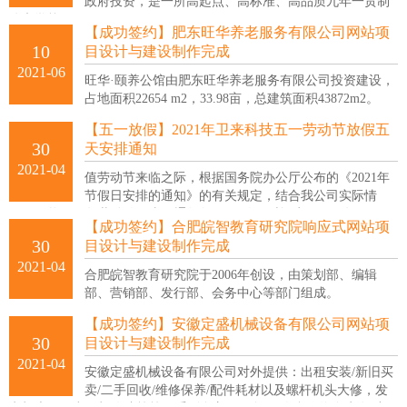
政府投资，是一所高起点、高标准、高品质九年一贯制
公办学校。
【成功签约】肥东旺华养老服务有限公司网站项
10
目设计与建设制作完成
2021-06
旺华·颐养公馆由肥东旺华养老服务有限公司投资建设，
占地面积22654 m2，33.98亩，总建筑面积43872m2。
【五一放假】2021年卫来科技五一劳动节放假五
30
天安排通知
2021-04
值劳动节来临之际，根据国务院办公厅公布的《2021年
节假日安排的通知》的有关规定，结合我公司实际情
况，现将2021年劳动放假事项通知如下： 放假时间为：2021年5月1
【成功签约】合肥皖智教育研究院响应式网站项
日-2021年5月5日共5天；2021年5月8日（周六）正常上班，特此通
30
目设计与建设制作完成
知！
2021-04
合肥皖智教育研究院于2006年创设，由策划部、编辑
部、营销部、发行部、会务中心等部门组成。
【成功签约】安徽定盛机械设备有限公司网站项
30
目设计与建设制作完成
2021-04
安徽定盛机械设备有限公司对外提供：出租安装/新旧买
卖/二手回收/维修保养/配件耗材以及螺杆机头大修，发