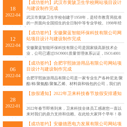
【成功签约】武汉市黄陂卫生学校网站项目设计
国内各大中国领先乳制品企业的服务性平台公司。
18
与建设制作完成
2022-04
武汉市黄陂卫生学校创建于1958年，是经市教育局批准
的一所面向全国招生的全日制中等专业学校。1998年经
武汉市教育委员会批准为黄陂卫生职工中等专业学校（武教计
【成功签约】安徽聚蓝智能环保科技有限公司网
［1988］87号）。
12
站项目设计与建设制作完成
2022-04
安徽聚蓝智能环保科技有限公司是国家级高新技术企
业，公司已通过ISO9001质量管理体系认证，ISO14001
环境管理体系认证，OHSAS18001职业健康安全管理体系认证。同时
【成功签约】合肥宇熙旅游用品有限公司网站项
与国内科研院所并与中国科学技术大学、合肥工业大学、安徽大学技
06
目设计与建设制作完成
术交流与合作。
2022-04
合肥宇熙旅游用品有限公司是一家专业生产各种尼龙/聚
酯/棉/聚氨酯/聚氯乙烯、材料袋和钱包的公司，我们的
产品包括PVC/PU/EVA袋、化妆品袋、背包、运动袋、旅行袋和一些
【放假通知】2022年卫来科技春节放假安排通知
促销袋、尼龙/聚酯/PVC/PU和一些材料，我们可以遵守邻苯二甲酸
28
酯、REACH、无偶氮、低镉等标准。
2022-01
2022年春节即将到来，卫来科技全体员工感谢您一直以
来对我们的鼎力支持和信赖。在此给大家拜个早年！恭
祝大家新春愉快，阖家欢乐，万事如意！为了欢庆传统的新春佳节，
【成功签约】安徽德恩电力发展有限公司网站项
根据国家规定和我们的实际情况，现放假时间通知如下：放假时间：