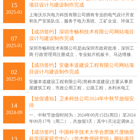
的大型企业。
15
项目设计与建设制作完成
2025-01
上海沃尔兴电力科技有限公司拥有专业的电气设计开发
和生产安装队伍，服务于电力系统、工矿企业、环保工
程、企事业单位、公园、住宅小区的新建、改建项目及电力配套项目
【成功签约】深圳市畅和技术有限公司网站项目
的设备供应及施工，拥有优良的生产和制造工艺，产品质量稳定可
07
设计与建设制作完成
靠，售后服务及时周到。
2025-01
深圳市畅和技术有限公司是由深圳市政府批准，深圳工
商 行政管理局注册成立，专业贴片机板卡、马达维修、
设备保养矫正、安装及售后服务，全系列配件仓储式销售，高效、完
【成功签约】安徽本道建设工程有限公司网站项
善地为客户提供全方位支持，是中国大陆从事这一行业专业专一的公
02
目设计与建设制作完成
司
2025-01
安徽本道建设工程有限公司(简称本道建设)主要从事房
屋建筑工程，市政公用工程，公路工程，水利水电工
程，公路交通工程，桥梁工程，土石方工程，建筑装饰装修工程，城
【放假通知】卫来科技公司2024年中秋节放假安
市园林绿化工程，消防设施工程，城市及道路照明工程，环保工程施
14
排
工，机电安装工程，房屋拆除工程施工。
2024-09
一、中秋节放假时间为：2024年09月15日(周日）至2024
年09月17号（周二），共放假3天；其中1天法定调休上
班时间为2024年09月14日（星期六）； 二、各部门自行妥善安排好手
【成功签约】中国科学技术大学合肥微尺度物质
头工作，并告知客户我司放假安排，根据工作进展情况，可自行申请
13
科学国家研究中心（曾杰教授研究组）网站项目