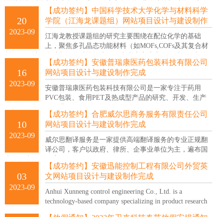
学计算机科学与技术学院，主要研究方向包括理论计算机科学、大数
【成功签约】中国科学技术大学化学与材料科学
据算法、人工智能、边缘计算等
20
学院（江海龙课题组）网站项目设计与建设制作
完成
2023-09
江海龙教授课题组的研究主要围绕在配位化学的基础
上，聚焦多孔晶态功能材料（如MOFs,COFs及其复合材
料）的设计、合成与催化功能探索；研究内容高度交叉，涉及无机化
【成功签约】安徽普瑞康医药包装科技有限公司
学、晶体工程学、材料化学、纳米科技、催化化学以及能源化学等多
16
网站项目设计与建设制作完成
个领域。
2023-09
安徽普瑞康医药包装科技有限公司是一家专注于药用
PVC包装、食用PET及热成型产品的研究、开发、生产
及销售的多元化企业。
【成功签约】合肥威尔思商务服务有限责任公司
10
网站项目设计与建设制作完成
2023-09
威尔思翻译服务是一家提供高端翻译服务的专业正规翻
译公司，客户以政府、律所、企事业单位为主，遍布国
内外三十多个国家。
【成功签约】安徽迅能控制工程有限公司外贸英
03
文网站项目设计与建设制作完成
2023-09
Anhui Xunneng control engineering Co., Ltd. is a
technology-based company specializing in product research
and development, design, system sales and engineering services in the