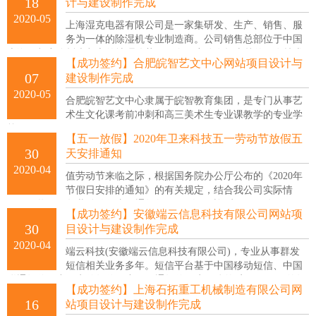
18
计与建设制作完成
2020-05
上海湿克电器有限公司是一家集研发、生产、销售、服
务为一体的除湿机专业制造商。公司销售总部位于中国
上海，紧密依托大都市的地理优势，面向，充分发挥卓越的研发技术
【成功签约】合肥皖智艺文中心网站项目设计与
和生产技术，为各企事业单位、机关团体提供空气温度、湿度处理解
07
建设制作完成
决方案。经过长期的发展，获得了众多的荣誉和称号。
2020-05
合肥皖智艺文中心隶属于皖智教育集团，是专门从事艺
术生文化课考前冲刺和高三美术生专业课教学的专业学
校。
【五一放假】2020年卫来科技五一劳动节放假五
30
天安排通知
2020-04
值劳动节来临之际，根据国务院办公厅公布的《2020年
节假日安排的通知》的有关规定，结合我公司实际情
况，现将2020年劳动放假事项通知如下： 放假时间为：2020年5月1
【成功签约】安徽端云信息科技有限公司网站项
日-2020年5月5日共5天；2020年5月6日（周三）正常上班，5月9日
30
目设计与建设制作完成
（周六）正常上班，特此通知！
2020-04
端云科技(安徽端云信息科技有限公司)，专业从事群发
短信相关业务多年。短信平台基于中国移动短信、中国
联通短信、中国电信短信、中国网通短信四为一体的,实现四网一的短
【成功签约】上海石拓重工机械制造有限公司网
信平台!以稳定的功能和完善的服务平台为众多客户认可,并且具有高
16
站项目设计与建设制作完成
达率。