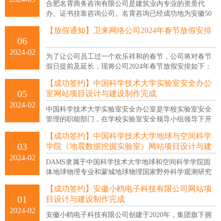
务。本公司是安徽省防雷协会副会长单位。
合肥名霄商务咨询有限公司是建筑业内专业的资质代
办、证书挂靠咨询公司。名霄咨询已经成功地为安徽50
多家企业提供了代办资质服务和全国900余家单位上万个人才提供了证
【放假通知】卫来网络公司2024年春节放假安排
书挂靠服务，包括外资企业，国有企业，民营企业，集团公司，股份
06
公司等，为帮助企业维护建筑资质和提供人才证书的专业咨询公司。
2024-02
为了让公司员工过一个欢乐祥和的春节，公司将对春节
假日提前及延长，现将公司2024年春节放假安排如下：
自2月6日(腊月二十七)至2月18日（正月初九）放假，于2月19日（正
【成功签约】中国科学技术大学实验室安全办公
月初十）上班。
05
室网站项目设计与建设制作完成
2024-02
中国科学技术大学实验室安全办公室是学校实验室安全
管理的职能部门，在学校实验室安全领导小组领导下开
展工作，行使管理监督职能。
【成功签约】中国科学技术大学地球与空间科学
03
学院（地震数据挖掘实验室）网站项目设计与建
设制作完成
2024-02
DAMS隶属于中国科学技术大学地球和空间科学学院固
体地球物理专业和蒙城地球物理国家野外科学观测研究
站，负责人是李泽峰研究员。DAMS的含义是DAta Mining for
【成功签约】安徽小鸥电子科技有限公司网站项
Seismology，即地震数据挖掘。
01
目设计与建设制作完成
2024-02
安徽小鸥电子科技有限公司创建于2020年，集团旗下拥