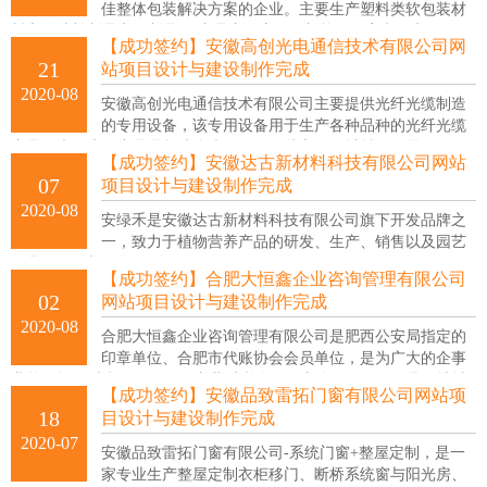
佳整体包装解决方案的企业。主要生产塑料类软包装材
料和珍珠棉制品和纸制品 ，产品广泛应用于新能源，家电，电子，日
【成功签约】安徽高创光电通信技术有限公司网
化，汽车等各行业。
21
站项目设计与建设制作完成
2020-08
安徽高创光电通信技术有限公司主要提供光纤光缆制造
的专用设备，该专用设备用于生产各种品种的光纤光缆
产品，光纤光缆产品是构建全光网络（即接入网、城域网、骨干网、
【成功签约】安徽达古新材料科技有限公司网站
互联网、物联网等光通信网络）的基础。
07
项目设计与建设制作完成
2020-08
安绿禾是安徽达古新材料科技有限公司旗下开发品牌之
一，致力于植物营养产品的研发、生产、销售以及园艺
工具的开发与销售。
【成功签约】合肥大恒鑫企业咨询管理有限公司
02
网站项目设计与建设制作完成
2020-08
合肥大恒鑫企业咨询管理有限公司是肥西公安局指定的
印章单位、合肥市代账协会会员单位，是为广大的企事
业单位提供财税服务工作的专业财税公司。本公司位于肥西县天地城1
【成功签约】安徽品致雷拓门窗有限公司网站项
号楼1009室，主要为企业提供公司注册、营业执照代办、会计代账、
18
目设计与建设制作完成
资质办理、公司注销、八大员培训、技能证书培训等服务。
2020-07
安徽品致雷拓门窗有限公司-系统门窗+整屋定制，是一
家专业生产整屋定制衣柜移门、断桥系统窗与阳光房、