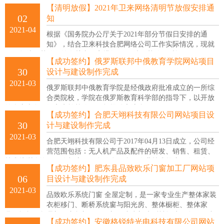
电机大修，空压机改造等等一系列多方面服务!一次合作终身为友(中
【清明放假】2021年卫来网络清明节放假安排通
介重酬)热诚欢迎新老客户光临洽谈!
02
知
2021-04
根据《国务院办公厅关于2021年部分节假日安排的通
知》，结合卫来科技合肥网络公司工作实际情况，现就
2021年清明节放假的有关事项安排如下： 清明节放假时间：4月3日- 4
【成功签约】俄罗斯联邦中俄教育学院网站项目
月5日放假共3天，4月6日（周二）上班。
30
设计与建设制作完成
2021-03
俄罗斯联邦中俄教育学院是经俄政府批准成立的一所综
合类院校，学院在俄罗斯教育科学部的指导下，以开放
的姿态走向，深入实施战略，积极推动交流合作。
【成功签约】合肥天翊科技有限公司网站项目设
30
计与建设制作完成
2021-03
合肥天翊科技有限公司于2017年04月13日成立，公司经
营范围包括：无人机产品及配件的研发、销售、租赁、
技术培训咨询；无人机应用服务信息平台、农业技术推广服务信息平
【成功签约】肥东县品致欧乐门窗加工厂网站项
台建设
06
目设计与建设制作完成
2021-03
品致欧乐系统门窗 全屋定制，是一家专业生产整体家装
衣柜移门、断桥系统窗与阳光房、整体橱柜、整体家
具、酒柜、折叠门、衣柜门、平开门、中空门先后被评为绿色环保产
【成功签约】安徽格锐特光电科技有限公司网站