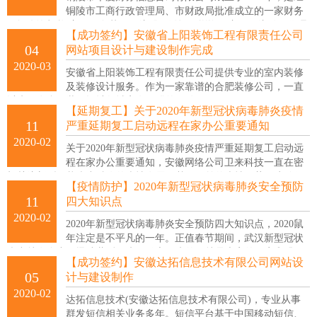
铜陵市工商行政管理局、市财政局批准成立的一家财务
顾问咨询机构,主要服务范围：注册、登记、增资、变更、注销、代理
【成功签约】安徽省上阳装饰工程有限责任公司
记账、纳税申报、整理乱账、一般纳税人资格认定服务、税务开业登
04
网站项目设计与建设制作完成
记、税收及会计事务咨询筹划、小额贷款、公司年检、审计与评估。
2020-03
安徽省上阳装饰工程有限责任公司提供专业的室内装修
及装修设计服务。作为一家靠谱的合肥装修公司，一直
以来，在合肥装修设计领域享有不错的口碑。
【延期复工】关于2020年新型冠状病毒肺炎疫情
11
严重延期复工启动远程在家办公重要通知
2020-02
关于2020年新型冠状病毒肺炎疫情严重延期复工启动远
程在家办公重要通知，安徽网络公司卫来科技一直在密
切关注新型冠状病毒肺炎的疫情发展，基于目前的疫情形势，为确保
【疫情防护】2020年新型冠状病毒肺炎安全预防
小伙伴们的健康安全，并积极配合做好整体疫情防控，经公司研究决
11
四大知识点
定：
2020-02
2020年新型冠状病毒肺炎安全预防四大知识点，2020鼠
年注定是不平凡的一年。正值春节期间，武汉新型冠状
病毒就在全中国迅速蔓延开来，随之而来的，就是大家的不安和恐
【成功签约】安徽达拓信息技术有限公司网站设
慌，甚至遍布网络的各种谣言。对于疫情，我们应该足够重视，但正
05
计与建设制作
因为重视，反而更要理性面对，不要随便听信和传播谣言，造成不必
2020-02
要和错误的恐慌。
达拓信息技术(安徽达拓信息技术有限公司)，专业从事
群发短信相关业务多年。短信平台基于中国移动短信、