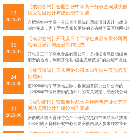
整体橱柜、整体家具、酒柜、折叠门、衣柜门、平开门、中空门先后
【成功签约】合肥皖智中学高一分班查询系统自
被评为中国绿色环保产品、中国品牌、中国门窗行业十大品牌、质
12
适应项目设计与建设制作完成
量、服务、信誉 AAA企业，特约经销商。
2020-07
合肥皖智中学高一分班查询系统自适应项目设计与建设
制作完成，为了学生及家长更好的节省时间及互联网+趋
势，我校采取线上分班查询系统，轻轻松松知道学生详情分班请
【成功签约】开化县三丫丫绿色食品有限公司网
06
站项目设计与建设制作完成
2020-07
开化县三丫丫绿色食品有限公司，是根据市场提倡绿色
消费的热点，利用开化县“级生态示范县”的自然环境优
势，在县政府大力发展效益农业，努力培养农业龙头企业的大好形式
【放假通知】卫来网络公司2020年端午节放假安
下，于2001年底正式成立的。
24
排通知
2020-06
值2020年端午节来临之际，根据国务院办公厅公布的
《2020年节假日安排的通知》的有关规定，结合我公司
实际情况，现将2020年端午节放假事项通知如下： 放假时间为：2020
【成功签约】安徽航科航天育种特色产业研究院
年6月25日-2020年6月27日共3天；2020年6月28日（周日）正常上班，
20
网站项目设计与建设制作完成
特此通知！
2020-06
安徽航科航天育种特色产业研究院是由中国航天科技集
团公司航天育种研究中心批复安徽西游人参果娃农业开
发有限公司为安徽航天育种示范基地，以该基地为依托，经安徽省民