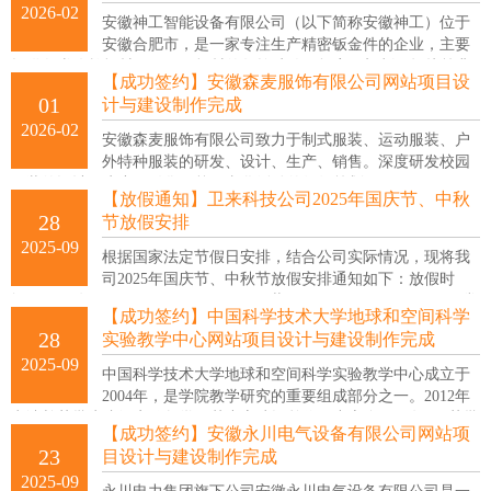
2026-02
效的建筑智能化系统工程”。
安徽神工智能设备有限公司（以下简称安徽神工）位于
安徽合肥市，是一家专注生产精密钣金件的企业，主要
提供各类冷轧板材、不锈钢板材的数控冲孔、折弯、切割、焊接等非
【成功签约】安徽森麦服饰有限公司网站项目设
标精密钣金件定制加工，产品包括通讯机箱、新能源储能机柜、智能
01
计与建设制作完成
家居配件等。
2026-02
安徽森麦服饰有限公司致力于制式服装、运动服装、户
外特种服装的研发、设计、生产、销售。深度研发校园
服装的设计、生产、销售及校园文化活动的组织策划。
【放假通知】卫来科技公司2025年国庆节、中秋
28
节放假安排
2025-09
根据国家法定节假日安排，结合公司实际情况，现将我
司2025年国庆节、中秋节放假安排通知如下：放假时
间：2025 年 10 月 1 日 至 10 月 8 日，共 8 天；9月28日（周日）正常
【成功签约】中国科学技术大学地球和空间科学
办公与服务，10 月 9 日（周四）起恢复正常办公与服务。在此期间，
28
实验教学中心网站项目设计与建设制作完成
公司部分业务将暂停服务，如您有紧急事务需要办理，请联系值班及
2025-09
业务技术：王工 150 5696 8972。
中国科学技术大学地球和空间科学实验教学中心成立于
2004年，是学院教学研究的重要组成部分之一。2012年
申请并获批为省级实验教学示范中心建设单位。中心自2015年7月获批
【成功签约】安徽永川电气设备有限公司网站项
校级教学建设项目，围绕教学环境升级、仪器设备更新、教学课程完
23
目设计与建设制作完成
善、师资队伍建设等方面开展了一系列工作。
2025-09