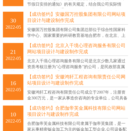
节假日安排的通知》的有关规定，结合我公司实际情
况，现将2022年端午节放假事项通知如下： 放假时间为：2022年6月3
【成功签约】安徽国万控股集团有限公司网站项
日-2022年6月5日共3天，特此通知！
30
目设计与建设制作完成
2022-05
安徽国万控股集团有限公司集团总部位于综合性国家科
学中心、国家重要的科研教育基地合肥市，在北京、上
海、深圳均设有分支机构，是以互联网+、信息咨询、文化传媒、实体
【成功签约】北京入千境心理咨询服务有限公司
产业投资为主的投资控股集团公司。
21
网站项目设计与建设制作完成
2022-05
北京入千境心理咨询服务有限公司是北京少数几家通过
资质考核注册为”心理咨询服务”的公司，是民政部直属
中国社工联合会心理健康工作委员会、中社社会发展基金会心理援助
【成功签约】安徽鸿轩工程咨询有限责任公司网
基金会执行机构。
16
站项目设计与建设制作完成
2022-05
安徽鸿轩工程咨询有限责任公司成立于2007年，注册资
金300万元，是一家从事造价咨询的专业单位，公司具备
工程造价咨询甲级资质，资质证书编号：甲191634003310。
【成功签约】合肥伽帝芙金属科技有限公司网站
10
项目设计与建设制作完成
2022-05
合肥伽帝芙金属科技有限公司隶属于伽帝芙集团，是一
家从事精密钣金加工为主的钣金加工型企业,公司设备配