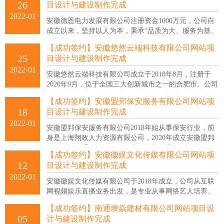
26
目设计与建设制作完成
2022年1月28日 - 2月7日（合计11天）；上班时间：2022年2月8日（正
2022-01
月初八）正常上班；
安徽德恩电力发展有限公司注册资金1000万元，公司自
成立以来，坚持以人为本，秉承“品质为大、服务为基、
诚信为尚”的经营理念，将研发与生产满足市场需求，品质产品发展战
【成功签约】安徽悠然云端科技有限公司网站项
略纳入公司长远发展战略之中，公司主要生产高压成套、低压成套、
25
目设计与建设制作完成
箱式变电站，以及配套楼层箱、PV30箱、桥架等产品。
2022-01
安徽悠然云端科技有限公司成立于2018年8月，注册于
2020年9月，位于全国三大创新城市之一的合肥市。公司
联合合肥工业大学，与专业学科的研究项目结合，依托安徽鑫辉机械
【成功签约】安徽盟邦保安服务有限公司网站项
安装有限公司和安徽鑫运智能设备租赁有限公司（悠然云端拥有股权
18
目设计与建设制作完成
的设备运营企业），致力于建筑工程、市政道路等建筑和工业领域的
2022-01
信息化技术研发、应用和实施。
安徽盟邦保安服务有限公司2018年始从事保安行业，前
身是上海翔政人力资源有限公司，2020年成立安徽盟邦
保安服务有限公司，公司通过了ISO9001质量管理体系认证、
【成功签约】安徽徽娱文化传媒有限公司网站项
OHSAS18001职业健康安全管理体系认证、ISO14001环境管理体系认
12
目设计与建设制作完成
证，目前我司服务项目有工厂、商场、学校、医院、物业小区、高档
2022-01
商务楼、商场等
安徽徽娱文化传媒有限公司于2018年成立，公司从互联
网视频娱乐直播业务出发，是专业从事网络艺人培养、
IP打造、线上扶持加线下包装为一体文化传媒公司。
【成功签约】南通燎焱建材有限公司网站项目设
05
计与建设制作完成