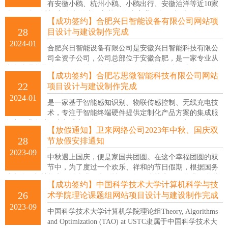
有安徽小鸥、杭州小鸥、小鸥出行、安徽泊洋等近10家
公司。公司以打造“创新的中国新能源汽车产业服务平台”为使命，致
【成功签约】合肥兴日智能设备有限公司网站项
力于推动新能源汽车产业的发展。
28
目设计与建设制作完成
2024-01
合肥兴日智能设备有限公司是安徽兴日智能科技有限公
司全资子公司，公司总部位于安徽合肥，是一家专业从
事水处理产品的研发，设计，生产与销售的科技型制造企业。
【成功签约】合肥芯思微智能科技有限公司网站
22
项目设计与建设制作完成
2024-01
是一家基于智能感知识别、物联传感控制、无线充电技
术，专注于智能终端硬件提供定制化产品方案的集成服
务商，业务涉及嵌入式电路板开发、PCBA（SMT&DIP）加工组装、
【放假通知】卫来网络公司2023年中秋、国庆双
电子产品ODM/OEM代工。
28
节放假安排通知
2023-09
中秋遇上国庆，便是家国共团圆。在这个幸福团圆的双
节中，为了度过一个欢乐、祥和的节日假期，根据国务
院办公厅相关规定，结合我司实际情况，经研究决定，现将我司中秋
【成功签约】中国科学技术大学计算机科学与技
节、国庆节放假具体安排通知如下：1、放假时间：2023年9月29日(星
26
术学院理论课题组网站项目设计与建设制作完成
期五)至10月6日(星期五)放假，共8天。10月7日(星期六)、10月8日(星
2023-09
期日)上班。
中国科学技术大学计算机学院理论组Theory, Algorithms
and Optimization (TAO) at USTC隶属于中国科学技术大