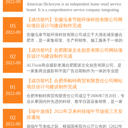
2022-09
American Hickoryen is an independent home retail service
brand. It is a comprehensive service company integrating
American leading furniture brands, lighting accessories, home textiles...
【成功签约】安徽泓泰节能环保科技有限公司网
05
站项目设计与建设制作完成
2022-09
安徽泓泰节能环保科技有限公司成立于大湖名城安徽合
肥市，是一家集研发、生产和销售、施工服务于一体的
节能环保型科技公司。公司与国内多家节能环保类高新技术企业结成
【成功签约】合肥图派文化创意有限公司网站项
战略合作联盟，将不断创新的高科技产品及服务奉献给社会。
02
目设计与建设制作完成
2022-09
ALTlook商业摄影隶属合肥图派文化创意有限公司。是
一家集商业摄影和平面广告后期制作为一体的专业团
队。服务范围涉及服装摄影、广告产品摄影、食品摄影、企业活动摄
【成功签约】合肥帝帕特商贸有限责任公司网站
影等领域。
01
项目设计与建设制作完成
2022-09
合肥帝帕特商贸有限责任公司成立于2006年7月20日，专
业从事国内外先进的科研、教学仪器设备销售，是一家
以诚信为本的高科技型贸易公司，具有良好的合作伙伴及广泛的客户
【端午放假】2022年卫来科技端午节放假三天安
基础。
02
排通知
2022-06
值端午节来临之际，根据国务院办公厅公布的《2022年