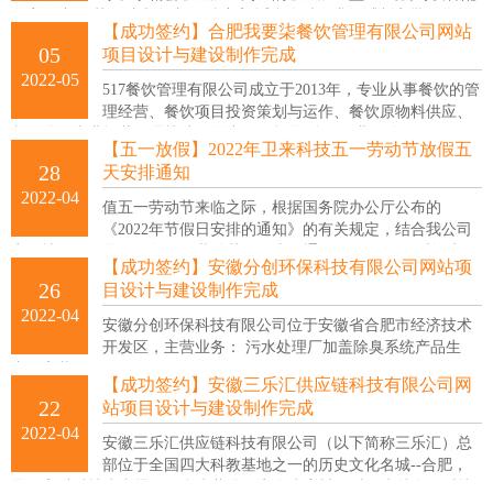
套完备,加工范围种类多,加工精度高,适合多种要求的试制和批量化的
【成功签约】合肥我要柒餐饮管理有限公司网站
产品加工。
05
项目设计与建设制作完成
2022-05
517餐饮管理有限公司成立于2013年，专业从事餐饮的管
理经营、餐饮项目投资策划与运作、餐饮原物料供应、
餐饮连锁事业运营，是快速发展中的正规化 连锁企业。公
【五一放假】2022年卫来科技五一劳动节放假五
28
天安排通知
2022-04
值五一劳动节来临之际，根据国务院办公厅公布的
《2022年节假日安排的通知》的有关规定，结合我公司
实际情况，现将2022年五一劳动节放假事项通知如下： 放假时间为：
【成功签约】安徽分创环保科技有限公司网站项
2022年4月30日-2022年5月4日共5天；2022年5月7日（周六）正常上
26
目设计与建设制作完成
班，特此通知！
2022-04
安徽分创环保科技有限公司位于安徽省合肥市经济技术
开发区，主营业务： 污水处理厂加盖除臭系统产品生
产、安装。
【成功签约】安徽三乐汇供应链科技有限公司网
22
站项目设计与建设制作完成
2022-04
安徽三乐汇供应链科技有限公司（以下简称三乐汇）总
部位于全国四大科教基地之一的历史文化名城--合肥，
是一家以科技为支撑、信息为载体、安全为宗旨、时效为特色，对接