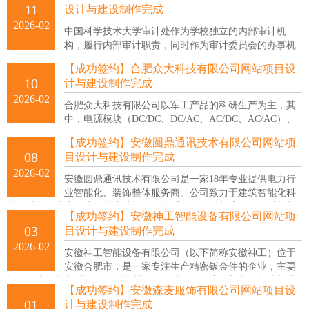
11
设计与建设制作完成
2026-02
中国科学技术大学审计处作为学校独立的内部审计机
构，履行内部审计职责，同时作为审计委员会的办事机
构，完成审计委员会交办的日常工作。审计处在校党委、校长的直接
【成功签约】合肥众大科技有限公司网站项目设
领导下，开展学校内部审计工作。
10
计与建设制作完成
2026-02
合肥众大科技有限公司以军工产品的科研生产为主，其
中，电源模块（DC/DC、DC/AC、AC/DC、AC/AC）、
功放模块（PWM调宽）、转换器模块（模/数、数/模，旋转变压器/自
【成功签约】安徽圆鼎通讯技术有限公司网站项
整角机信号）已形成系列，为电子信息系统提供小型化方案，广泛应
08
目设计与建设制作完成
用于航空、船舶、兵器、电子、通讯、雷达等高可靠电子设备及工业
2026-02
领域。
安徽圆鼎通讯技术有限公司是一家18年专业提供电力行
业智能化、装饰整体服务商。公司致力于建筑智能化科
学领域的研究和探索，从事建筑智能化系统集成、机房工程、计算机
【成功签约】安徽神工智能设备有限公司网站项
系统集成、安防工程等相关系统的设计、施工和开发，倾力打造绿色
03
目设计与建设制作完成
节能、高效低耗、安全稳定、高可用的新一代“绿色数据中心”和“高能
2026-02
效的建筑智能化系统工程”。
安徽神工智能设备有限公司（以下简称安徽神工）位于
安徽合肥市，是一家专注生产精密钣金件的企业，主要
提供各类冷轧板材、不锈钢板材的数控冲孔、折弯、切割、焊接等非
【成功签约】安徽森麦服饰有限公司网站项目设
标精密钣金件定制加工，产品包括通讯机箱、新能源储能机柜、智能
01
计与建设制作完成
家居配件等。