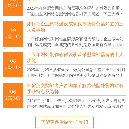
2025-09
2025年在合肥做网站之前需要准备哪些资料及其作用，
下面由卫来网络合肥做网站公司韩工阐述一下三大点：
企业要建立一个网站应该准备哪些资料？一个企业网站要需要多久才
如何把企业网站建设成现代市场特色需知道的三
能见到效果？企业网站怎么样才能起到作用？
10
大点事项
2025-09
一个好的网站对网站品牌形象有很大帮助，企业做网站
的目标是成交，而成交的条件则是必须要有流量，而企
业网站做得是否有特色从而又影响流量的多少与质量，因而怎样把企
十五年网站制作心得谈谈营销型网站需有的十大
业网站打造得有特色、有亮点，这是企业管理者和建站公司都要考虑
08
功能
的一个问题，也是一起寻求的一个建站方向。
2025-09
2025年1月25日放假当天，做为公司总工程师王工，针对
卫来科技十五年网站制作心得谈谈营销型网站需有的十
大功能，详细如下：1、所有导航所有栏目都可以自定义；2、内页网
外贸英文网站客户咨询像了解营销型外贸网站有
址能够自定义等
06
哪些特点及选择
2025-09
2025年1月18日下午三点公司来了一位外贸客户，提到制
作公司网站应该如何引导企业选择建立网站，或者说建
立一个相对合适的网站，说他们老板想制作一个英文网站，详细页内
容他们会设计，想咨询一下建站周期和费用等
了解更多建站/推广知识